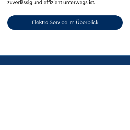
zuverlässig und effizient unterwegs ist.
Elektro Service im Überblick
Service buchen
Individuelle Händlerpreise sowie evtl. Fallende Montage- und
Lackierungskosten erhalten Sie von Ihrem Hyundai-Partner. Nur bei
teilnehmenden Hyundai Partnern! Nähere Informationen zu den