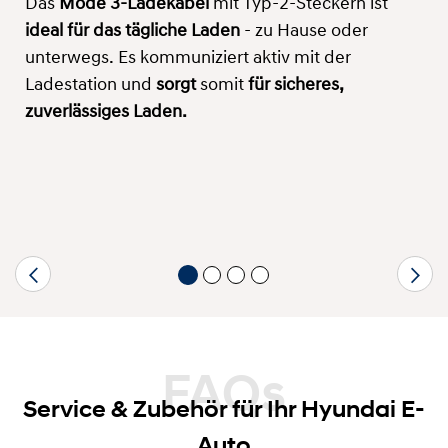
Das
Mode 3-Ladekabel
mit Typ-2-Steckern ist
ideal für das tägliche Laden
- zu Hause oder
unterwegs. Es kommuniziert aktiv mit der
Ladestation und
sorgt
somit
für sicheres,
zuverlässiges Laden.
FAQs
Service & Zubehör für Ihr Hyundai E-
Auto