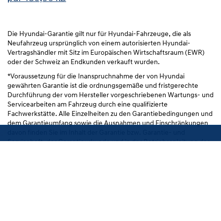
Die Hyundai-Garantie gilt nur für Hyundai-Fahrzeuge, die als
Neufahrzeug ursprünglich von einem autorisierten Hyundai-
Vertragshändler mit Sitz im Europäischen Wirtschaftsraum (EWR)
oder der Schweiz an Endkunden verkauft wurden.
*Voraussetzung für die Inanspruchnahme der von Hyundai
gewährten Garantie ist die ordnungsgemäße und fristgerechte
Durchführung der vom Hersteller vorgeschriebenen Wartungs- und
Servicearbeiten am Fahrzeug durch eine qualifizierte
Fachwerkstätte. Alle Einzelheiten zu den Garantiebedingungen und
dem Garantieumfang sowie die Ausnahmen und Einschränkungen
Service buchen
davon finden Sie im Inhalt der Garantie bzw. Garantie- und
Serviceheft, der Garantieurkunde und in der Betriebsanleitung des
Fahrzeuges.
°Die Hyundai-Mobilitätsgarantie im Garantieheft des Fahrzeuges
beschriebener Umfang gilt nur für Fahrzeuge, die ursprünglich von
einem Endkunden bei einem österreichischen Hyundai-
Vertragshändler gekauft wurden. Voraussetzung der Hyundai-
Mobilitätsgarantie ist die ordnungsgemäße und fristgerechte
Durchführung der vom Hersteller für das Fahrzeug