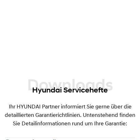
früher eintritt, angeboten. Dieses Angebot gilt
für alle Fahrzeuge mit nichtgewerblicher
Nutzung, welche bei Abschluss der
Garantieverlängerung nicht älter als 60 Monate
ab Garantiebeginndatum sind und einen
Kilometerstand von maximal 100.000 km
aufweisen.
Downloads
Hyundai Servicehefte
Ihr HYUNDAI Partner informiert Sie gerne über die
detaillierten Garantierichtlinien. Untenstehend finden
Sie Detailinformationen rund um Ihre Garantie: